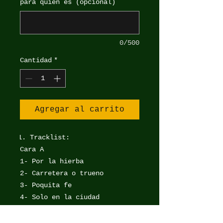
para quién es (opcional)
0/500
Cantidad
*
Agregar al carrito
Tracklist:
Cara A
1- Por la hierba
2- Carretera o trueno
3- Poquita fe
4- Solo en la ciudad
Cara B
5 - Super gris